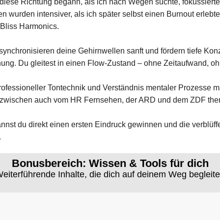
diese Richtung begann, als ich nach Wegen suchte, fokussierter
 wurden intensiver, als ich später selbst einen Burnout erlebt
Bliss Harmonics.
synchronisieren deine Gehirnwellen sanft und fördern tiefe Konz
nung. Du gleitest in einen Flow-Zustand – ohne Zeitaufwand, 
rofessioneller Tontechnik und Verständnis mentaler Prozesse 
inzwischen auch vom HR Fernsehen, der ARD und dem ZDF them
nnst du direkt einen ersten Eindruck gewinnen und die verblü
.
Bonusbereich: Wissen & Tools für dich
eiterführende Inhalte, die dich auf deinem Weg begleit