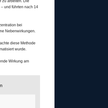
 zu arbeiten. Die
e – und führten nach 14
entration bei
ohne Nebenwirkungen.
machte diese Methode
atisiert wurde.
ffende Wirkung am
en