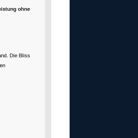
eistung ohne
nd. Die Bliss
hen