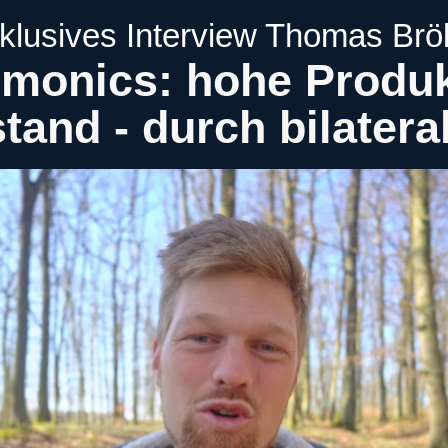
klusives Interview Thomas Brö
rmonics: hohe Produkt
tand - durch bilatera