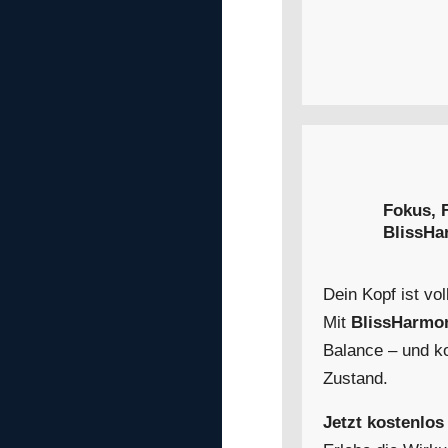
Fokus, 
BlissHa
Dein Kopf ist vol
Mit
BlissHarmo
Balance – und ko
Zustand.
Jetzt kostenlos